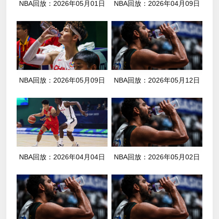
NBA回放：2026年05月01日
NBA回放：2026年04月09日
明尼苏达森林狼VS丹佛掘金全
奥兰多魔术VS明尼苏达森林狼
场比赛视频回放
全场比赛视频回放
NBA回放：2026年05月09日
NBA回放：2026年05月12日
明尼苏达森林狼VS圣安东尼奥
洛杉矶湖人VS俄克拉荷马城雷
马刺全场比赛视频回放
霆全场比赛视频回放
NBA回放：2026年04月04日
NBA回放：2026年05月02日
萨克拉门托国王VS新奥尔良鹈
休斯顿火箭VS洛杉矶湖人全场
鹕全场比赛视频回放
比赛视频回放