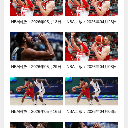
NBA回放：2026年05月13日
NBA回放：2026年04月23日
马刺VS森林狼全场比赛视频回
底特律活塞VS奥兰多魔术全场
放
比赛视频回放
NBA回放：2026年05月29日
NBA回放：2026年04月08日
马刺VS雷霆全场比赛视频回放
金州勇士VS萨克拉门托国王全
场比赛视频回放
NBA回放：2026年05月16日
NBA回放：2026年04月08日
森林狼VS马刺全场比赛视频回
洛杉矶湖人VS俄克拉荷马城雷