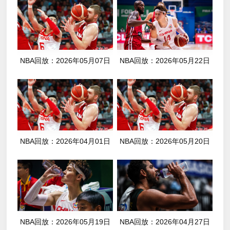
NBA回放：2026年05月07日
NBA回放：2026年05月22日
圣安东尼奥马刺VS明尼苏达森
尼克斯VS骑士全场比赛视频回
林狼全场比赛视频回放
放
NBA回放：2026年04月01日
NBA回放：2026年05月20日
洛杉矶湖人VS克利夫兰骑士全
尼克斯VS骑士全场比赛视频回
场比赛视频回放
放
NBA回放：2026年05月19日
NBA回放：2026年04月27日