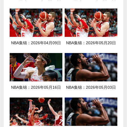
亚特兰大老鹰VS纽约尼克斯全
丹佛掘金VS孟菲斯灰熊全场比
场比赛视频集锦
赛视频集锦
NBA集锦：2026年04月09日
NBA集锦：2026年05月20日
奥兰多魔术VS明尼苏达森林狼
尼克斯VS骑士全场比赛视频集
全场比赛视频集锦
锦
NBA集锦：2026年05月16日
NBA集锦：2026年05月03日
骑士VS活塞全场比赛视频集锦
波士顿凯尔特人VS费城76人
全场比赛视频集锦