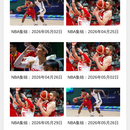
霆全场比赛视频集锦
NBA集锦：2026年05月02日
NBA集锦：2026年04月25日
多伦多猛龙VS克利夫兰骑士全
费城76人VS波士顿凯尔特人
场比赛视频集锦
全场比赛视频集锦
NBA集锦：2026年04月26日
NBA集锦：2026年05月02日
亚特兰大老鹰VS纽约尼克斯全
休斯顿火箭VS洛杉矶湖人全场
场比赛视频集锦
比赛视频集锦
NBA集锦：2026年05月29日
NBA集锦：2026年05月26日