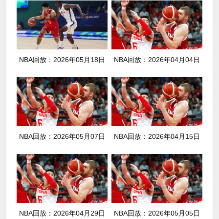
场比赛视频回放
NBA回放：2026年05月18日
NBA回放：2026年04月04日
活塞VS骑士全场比赛视频回放
密尔沃基雄鹿VS波士顿凯尔特
人全场比赛视频回放
NBA回放：2026年05月07日
NBA回放：2026年04月15日
圣安东尼奥马刺VS明尼苏达森
菲尼克斯太阳VS波特兰开拓者
林狼全场比赛视频回放
全场比赛视频回放
NBA回放：2026年04月29日
NBA回放：2026年05月05日