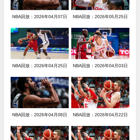
NBA回放：2026年04月07日
NBA回放：2026年05月25日
丹佛掘金VS波特兰开拓者全场
马刺VS雷霆全场比赛视频回放
比赛视频回放
NBA回放：2026年04月25日
NBA回放：2026年04月03日
波特兰开拓者VS圣安东尼奥马
金州勇士VS克利夫兰骑士全场
刺全场比赛视频回放
比赛视频回放
NBA回放：2026年04月08日
NBA回放：2026年04月22日
多伦多猛龙VS迈阿密热火全场
圣安东尼奥马刺VS波特兰开拓
比赛视频回放
者全场比赛视频回放