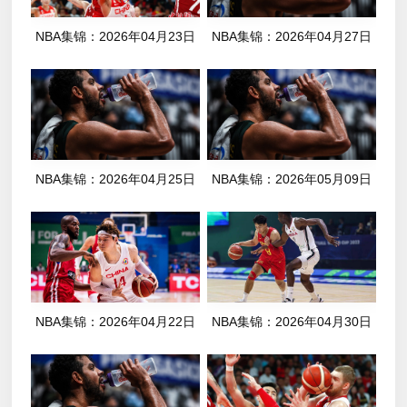
NBA集锦：2026年04月23日
NBA集锦：2026年04月27日
底特律活塞VS奥兰多魔术全场
休斯顿火箭VS洛杉矶湖人全场
比赛视频集锦
比赛视频集锦
NBA集锦：2026年04月25日
NBA集锦：2026年05月09日
波特兰开拓者VS圣安东尼奥马
明尼苏达森林狼VS圣安东尼奥
刺全场比赛视频集锦
马刺全场比赛视频集锦
NBA集锦：2026年04月22日
NBA集锦：2026年04月30日
波士顿凯尔特人VS费城76人
洛杉矶湖人VS休斯顿火箭全场
全场比赛视频集锦
比赛视频集锦