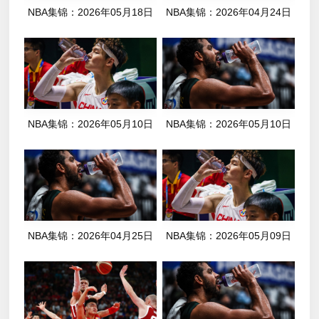
NBA集锦：2026年05月18日
NBA集锦：2026年04月24日
活塞VS骑士全场比赛视频集锦
亚特兰大老鹰VS纽约尼克斯全
场比赛视频集锦
NBA集锦：2026年05月10日
NBA集锦：2026年05月10日
洛杉矶湖人VS俄克拉荷马城雷
克利夫兰骑士VS底特律活塞全
霆全场比赛视频集锦
场比赛视频集锦
NBA集锦：2026年04月25日
NBA集锦：2026年05月09日
费城76人VS波士顿凯尔特人
费城76人VS纽约尼克斯全场
全场比赛视频集锦
比赛视频集锦