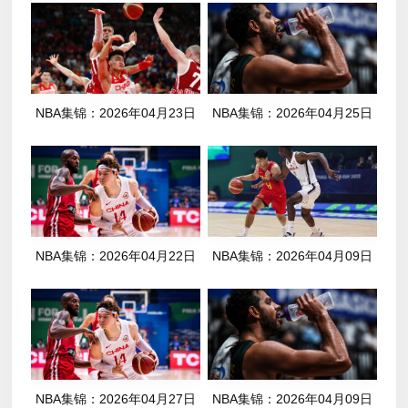
比赛视频集锦
场比赛视频集锦
NBA集锦：2026年04月23日
NBA集锦：2026年04月25日
俄克拉荷马城雷霆VS菲尼克斯
休斯顿火箭VS洛杉矶湖人全场
太阳全场比赛视频集锦
比赛视频集锦
NBA集锦：2026年04月22日
NBA集锦：2026年04月09日
洛杉矶湖人VS休斯顿火箭全场
圣安东尼奥马刺VS波特兰开拓
比赛视频集锦
者全场比赛视频集锦
NBA集锦：2026年04月27日
NBA集锦：2026年04月09日