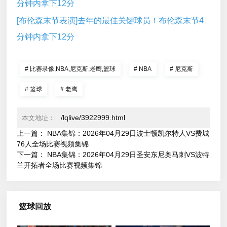
分钟内拿下12分
[布伦森末节表演]去年的最佳关键球员！布伦森末节4
分钟内拿下12分
#
比赛录像,NBA,尼克斯,老鹰,篮球
#
NBA
#
尼克斯
#
篮球
#
老鹰
/lqlive/3922999.html
本文地址：
上一篇：
NBA集锦：2026年04月29日波士顿凯尔特人VS费城
76人全场比赛视频集锦
下一篇：
NBA集锦：2026年04月29日圣安东尼奥马刺VS波特
兰开拓者全场比赛视频集锦
篮球回放