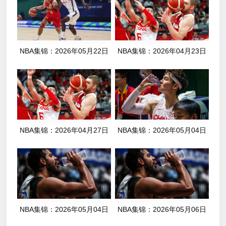
托·文班亚马全场24分成空砍
场比赛视频集锦
NBA集锦：2026年05月22日
NBA集锦：2026年04月23日
尼克斯VS骑士全场比赛视频集
底特律活塞VS奥兰多魔术全场
锦
比赛视频集锦
NBA集锦：2026年04月27日
NBA集锦：2026年05月04日
多伦多猛龙VS克利夫兰骑士全
克利夫兰骑士VS多伦多猛龙全
场比赛视频集锦
场比赛视频集锦
NBA集锦：2026年05月04日
NBA集锦：2026年05月06日
底特律活塞VS奥兰多魔术全场
底特律活塞VS克利夫兰骑士全