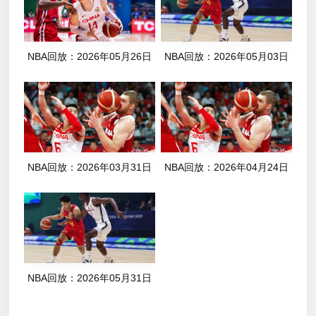
NBA回放：2026年05月26日
NBA回放：2026年05月03日
骑士VS尼克斯全场比赛视频回
波士顿凯尔特人VS费城76人
放
全场比赛视频回放
NBA回放：2026年03月31日
NBA回放：2026年04月24日
俄克拉荷马城雷霆VS底特律活
明尼苏达森林狼VS丹佛掘金全
塞全场比赛视频回放
场比赛视频回放
NBA回放：2026年05月31日
雷霆VS马刺全场比赛视频回放