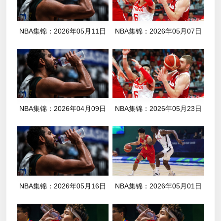
NBA集锦：2026年05月11日
NBA集锦：2026年05月07日
费城76人VS纽约尼克斯全场
圣安东尼奥马刺VS明尼苏达森
比赛视频集锦
林狼全场比赛视频集锦
NBA集锦：2026年04月09日
NBA集锦：2026年05月23日
奥兰多魔术VS明尼苏达森林狼
马刺VS雷霆全场比赛视频集锦
全场比赛视频集锦
NBA集锦：2026年05月16日
NBA集锦：2026年05月01日
森林狼VS马刺全场比赛视频集
费城76人VS波士顿凯尔特人
锦
全场比赛视频集锦