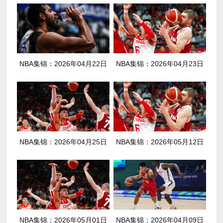
日 尼克斯94-90击败马刺，杰
克利夫兰骑士VS底特律活塞全
伦·布伦森45分3篮板3助攻2抢
场比赛视频集锦
断0盖帽得分全队最高
NBA集锦：2026年04月22日
NBA集锦：2026年04月23日
圣安东尼奥马刺VS波特兰开拓
俄克拉荷马城雷霆VS菲尼克斯
者全场比赛视频集锦
太阳全场比赛视频集锦
NBA集锦：2026年04月25日
NBA集锦：2026年05月12日
休斯顿火箭VS洛杉矶湖人全场
洛杉矶湖人VS俄克拉荷马城雷
比赛视频集锦
霆全场比赛视频集锦
NBA集锦：2026年05月01日
NBA集锦：2026年04月09日