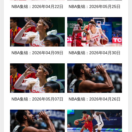
NBA集锦：2026年04月22日
NBA集锦：2026年05月25日
波士顿凯尔特人VS费城76人
马刺VS雷霆全场比赛视频集锦
全场比赛视频集锦
NBA集锦：2026年04月09日
NBA集锦：2026年04月30日
底特律活塞VS密尔沃基雄鹿全
底特律活塞VS奥兰多魔术全场
场比赛视频集锦
比赛视频集锦
NBA集锦：2026年05月07日
NBA集锦：2026年04月26日
纽约尼克斯VS费城76人全场
明尼苏达森林狼VS丹佛掘金全
比赛视频集锦
场比赛视频集锦