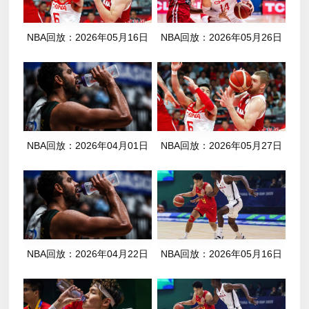
NBA回放：2026年05月16日
NBA回放：2026年05月26日
骑士VS活塞全场比赛视频回放
骑士VS尼克斯全场比赛视频回
放
NBA回放：2026年04月01日
NBA回放：2026年05月27日
密尔沃基雄鹿VS达拉斯独行侠
雷霆VS马刺全场比赛视频回放
全场比赛视频回放
NBA回放：2026年04月22日
NBA回放：2026年05月16日
圣安东尼奥马刺VS波特兰开拓
森林狼VS马刺全场比赛视频回
者全场比赛视频回放
放