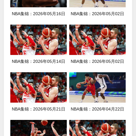
NBA集锦：2026年05月16日
NBA集锦：2026年05月02日
森林狼VS马刺全场比赛视频集
多伦多猛龙VS克利夫兰骑士全
锦
场比赛视频集锦
NBA集锦：2026年05月14日
NBA集锦：2026年05月02日
活塞VS骑士全场比赛视频集锦
休斯顿火箭VS洛杉矶湖人全场
比赛视频集锦
NBA集锦：2026年05月21日
NBA集锦：2026年04月22日
雷霆VS马刺全场比赛视频集锦
波士顿凯尔特人VS费城76人
全场比赛视频集锦