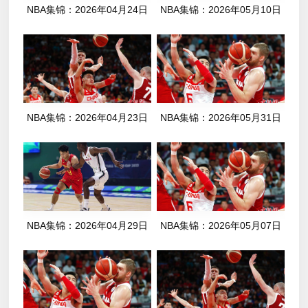
NBA集锦：2026年04月24日
NBA集锦：2026年05月10日
明尼苏达森林狼VS丹佛掘金全
克利夫兰骑士VS底特律活塞全
场比赛视频集锦
场比赛视频集锦
NBA集锦：2026年04月23日
NBA集锦：2026年05月31日
底特律活塞VS奥兰多魔术全场
雷霆VS马刺全场比赛视频集锦
比赛视频集锦
NBA集锦：2026年04月29日
NBA集锦：2026年05月07日
波士顿凯尔特人VS费城76人
圣安东尼奥马刺VS明尼苏达森
全场比赛视频集锦
林狼全场比赛视频集锦