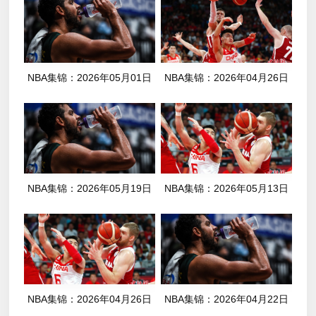
场比赛视频集锦
NBA集锦：2026年05月01日
NBA集锦：2026年04月26日
明尼苏达森林狼VS丹佛掘金全
奥兰多魔术VS底特律活塞全场
场比赛视频集锦
比赛视频集锦
NBA集锦：2026年05月19日
NBA集锦：2026年05月13日
雷霆VS马刺全场比赛视频集锦
马刺VS森林狼全场比赛视频集
锦
NBA集锦：2026年04月26日
NBA集锦：2026年04月22日