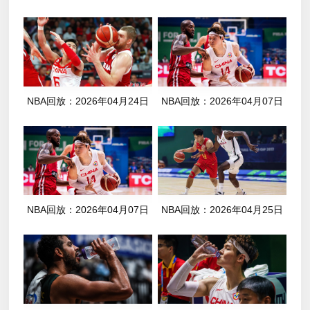
活塞VS骑士全场比赛视频回放
纽约尼克斯VS芝加哥公牛全场
比赛视频回放
NBA回放：2026年04月24日
NBA回放：2026年04月07日
亚特兰大老鹰VS纽约尼克斯全
亚特兰大老鹰VS纽约尼克斯全
场比赛视频回放
场比赛视频回放
NBA回放：2026年04月07日
NBA回放：2026年04月25日
圣安东尼奥马刺VS费城76人
波特兰开拓者VS圣安东尼奥马
全场比赛视频回放
刺全场比赛视频回放