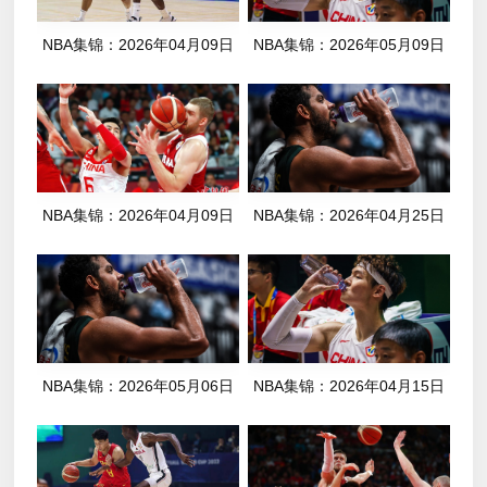
NBA集锦：2026年04月09日
NBA集锦：2026年05月09日
洛杉矶快船VS俄克拉荷马城雷
费城76人VS纽约尼克斯全场
霆全场比赛视频集锦
比赛视频集锦
NBA集锦：2026年04月09日
NBA集锦：2026年04月25日
奥兰多魔术VS明尼苏达森林狼
休斯顿火箭VS洛杉矶湖人全场
全场比赛视频集锦
比赛视频集锦
NBA集锦：2026年05月06日
NBA集锦：2026年04月15日
底特律活塞VS克利夫兰骑士全
菲尼克斯太阳VS波特兰开拓者
场比赛视频集锦
全场比赛视频集锦