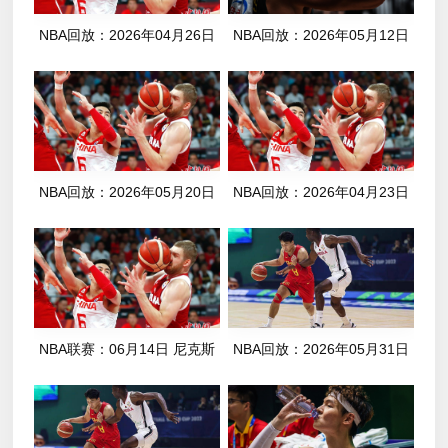
NBA回放：2026年04月26日
NBA回放：2026年05月12日
明尼苏达森林狼VS丹佛掘金全
洛杉矶湖人VS俄克拉荷马城雷
场比赛视频回放
霆全场比赛视频回放
NBA回放：2026年05月20日
NBA回放：2026年04月23日
尼克斯VS骑士全场比赛视频回
底特律活塞VS奥兰多魔术全场
放
比赛视频回放
NBA联赛：06月14日 尼克斯
NBA回放：2026年05月31日
94-90马刺 全场比赛高清录像
雷霆VS马刺全场比赛视频回放