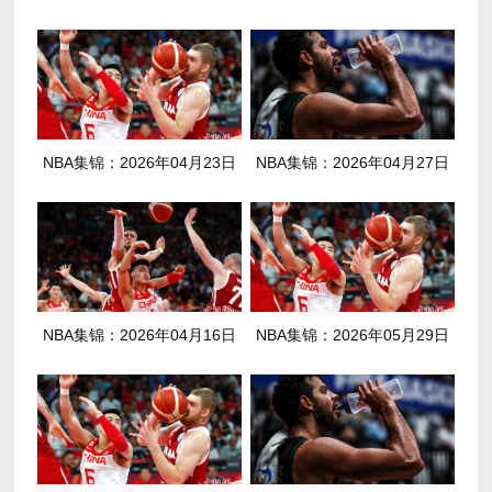
NBA集锦：2026年04月23日
NBA集锦：2026年04月27日
俄克拉荷马城雷霆VS菲尼克斯
休斯顿火箭VS洛杉矶湖人全场
太阳全场比赛视频集锦
比赛视频集锦
NBA集锦：2026年04月16日
NBA集锦：2026年05月29日
费城76人VS奥兰多魔术全场
马刺VS雷霆全场比赛视频集锦
比赛视频集锦