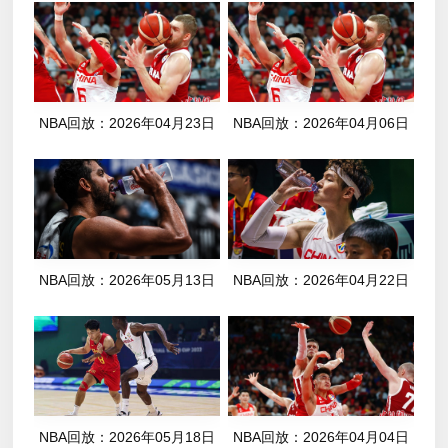
比赛视频回放
林狼全场比赛视频回放
NBA回放：2026年04月23日
NBA回放：2026年04月06日
俄克拉荷马城雷霆VS菲尼克斯
金州勇士VS休斯顿火箭全场比
太阳全场比赛视频回放
赛视频回放
NBA回放：2026年05月13日
NBA回放：2026年04月22日
马刺VS森林狼全场比赛视频回
洛杉矶湖人VS休斯顿火箭全场
放
比赛视频回放
NBA回放：2026年05月18日
NBA回放：2026年04月04日