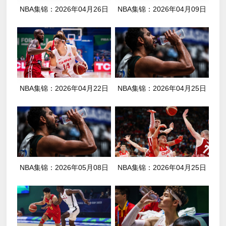
NBA集锦：2026年04月26日
NBA集锦：2026年04月09日
亚特兰大老鹰VS纽约尼克斯全
底特律活塞VS密尔沃基雄鹿全
场比赛视频集锦
场比赛视频集锦
NBA集锦：2026年04月22日
NBA集锦：2026年04月25日
洛杉矶湖人VS休斯顿火箭全场
波特兰开拓者VS圣安东尼奥马
比赛视频集锦
刺全场比赛视频集锦
NBA集锦：2026年05月08日
NBA集锦：2026年04月25日
俄克拉荷马城雷霆VS洛杉矶湖
休斯顿火箭VS洛杉矶湖人全场
人全场比赛视频集锦
比赛视频集锦