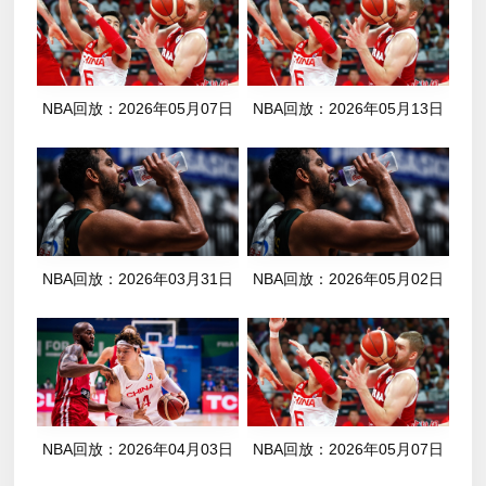
放
比赛视频回放
NBA回放：2026年05月07日
NBA回放：2026年05月13日
圣安东尼奥马刺VS明尼苏达森
马刺VS森林狼全场比赛视频回
林狼全场比赛视频回放
放
NBA回放：2026年03月31日
NBA回放：2026年05月02日
达拉斯独行侠VS明尼苏达森林
休斯顿火箭VS洛杉矶湖人全场
狼全场比赛视频回放
比赛视频回放
NBA回放：2026年04月03日
NBA回放：2026年05月07日
金州勇士VS克利夫兰骑士全场
圣安东尼奥马刺VS明尼苏达森