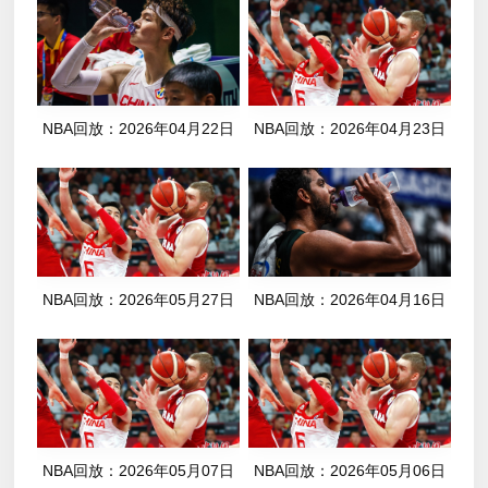
NBA回放：2026年04月22日
NBA回放：2026年04月23日
洛杉矶湖人VS休斯顿火箭全场
底特律活塞VS奥兰多魔术全场
比赛视频回放
比赛视频回放
NBA回放：2026年05月27日
NBA回放：2026年04月16日
雷霆VS马刺全场比赛视频回放
洛杉矶快船VS金州勇士全场比
赛视频回放
NBA回放：2026年05月07日
NBA回放：2026年05月06日