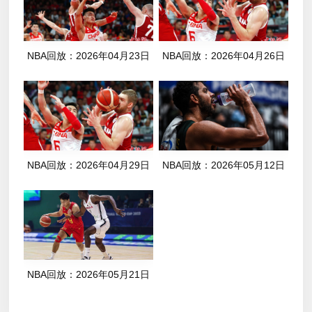
NBA回放：2026年04月23日
NBA回放：2026年04月26日
俄克拉荷马城雷霆VS菲尼克斯
明尼苏达森林狼VS丹佛掘金全
太阳全场比赛视频回放
场比赛视频回放
NBA回放：2026年04月29日
NBA回放：2026年05月12日
圣安东尼奥马刺VS波特兰开拓
洛杉矶湖人VS俄克拉荷马城雷
者全场比赛视频回放
霆全场比赛视频回放
NBA回放：2026年05月21日
雷霆VS马刺全场比赛视频回放