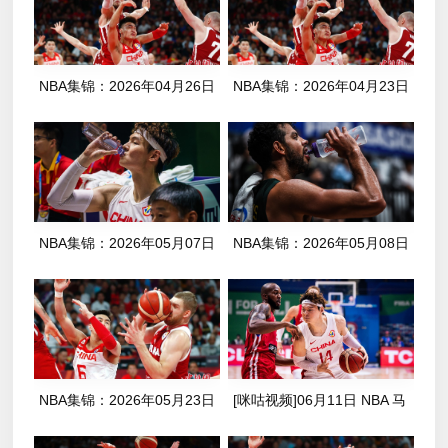
NBA集锦：2026年04月26日
NBA集锦：2026年04月23日
奥兰多魔术VS底特律活塞全场
俄克拉荷马城雷霆VS菲尼克斯
比赛视频集锦
太阳全场比赛视频集锦
NBA集锦：2026年05月07日
NBA集锦：2026年05月08日
纽约尼克斯VS费城76人全场
俄克拉荷马城雷霆VS洛杉矶湖
比赛视频集锦
人全场比赛视频集锦
NBA集锦：2026年05月23日
[咪咕视频]06月11日 NBA 马
马刺VS雷霆全场比赛视频集锦
刺106-107不敌尼克斯，维克