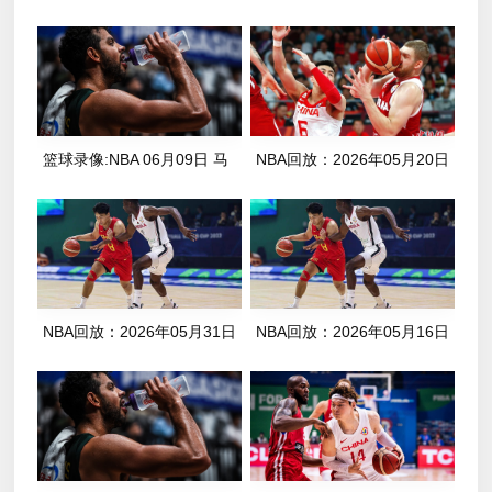
密尔沃基雄鹿VS波士顿凯尔特
圣安东尼奥马刺VS费城76人
人全场比赛视频回放
全场比赛视频回放
篮球录像:NBA 06月09日 马
NBA回放：2026年05月20日
刺115-111尼克斯 全场比赛高
尼克斯VS骑士全场比赛视频回
清回放
放
NBA回放：2026年05月31日
NBA回放：2026年05月16日
雷霆VS马刺全场比赛视频回放
森林狼VS马刺全场比赛视频回
放