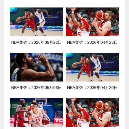
马刺VS雷霆全场比赛视频集锦
休斯顿火箭VS洛杉矶湖人全场
比赛视频集锦
NBA集锦：2026年05月22日
NBA集锦：2026年04月23日
尼克斯VS骑士全场比赛视频集
俄克拉荷马城雷霆VS菲尼克斯
锦
太阳全场比赛视频集锦
NBA集锦：2026年05月06日
NBA集锦：2026年04月30日
俄克拉荷马城雷霆VS洛杉矶湖
洛杉矶湖人VS休斯顿火箭全场
人全场比赛视频集锦
比赛视频集锦