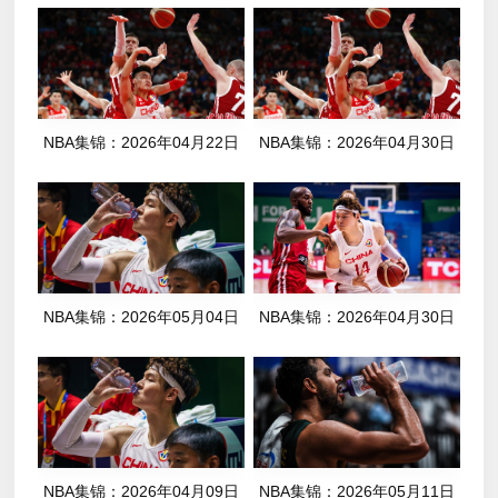
雷霆VS马刺全场比赛视频集锦
克利夫兰骑士VS底特律活塞全
场比赛视频集锦
NBA集锦：2026年04月22日
NBA集锦：2026年04月30日
圣安东尼奥马刺VS波特兰开拓
克利夫兰骑士VS多伦多猛龙全
者全场比赛视频集锦
场比赛视频集锦
NBA集锦：2026年05月04日
NBA集锦：2026年04月30日
克利夫兰骑士VS多伦多猛龙全
底特律活塞VS奥兰多魔术全场
场比赛视频集锦
比赛视频集锦
NBA集锦：2026年04月09日
NBA集锦：2026年05月11日