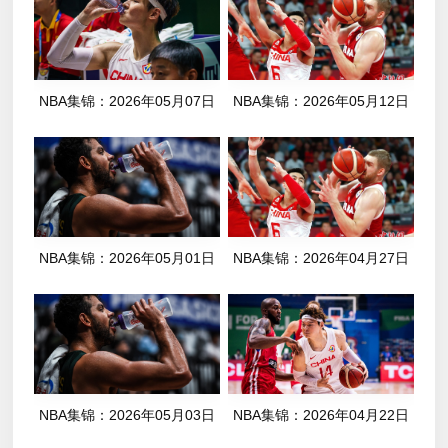
场比赛视频集锦
全场比赛视频集锦
NBA集锦：2026年05月07日
NBA集锦：2026年05月12日
纽约尼克斯VS费城76人全场
洛杉矶湖人VS俄克拉荷马城雷
比赛视频集锦
霆全场比赛视频集锦
NBA集锦：2026年05月01日
NBA集锦：2026年04月27日
明尼苏达森林狼VS丹佛掘金全
费城76人VS波士顿凯尔特人
场比赛视频集锦
全场比赛视频集锦
NBA集锦：2026年05月03日
NBA集锦：2026年04月22日
波士顿凯尔特人VS费城76人
波士顿凯尔特人VS费城76人