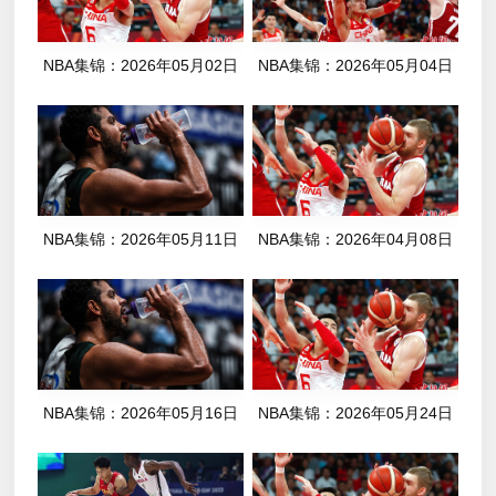
NBA集锦：2026年05月02日
NBA集锦：2026年05月04日
休斯顿火箭VS洛杉矶湖人全场
底特律活塞VS奥兰多魔术全场
比赛视频集锦
比赛视频集锦
NBA集锦：2026年05月11日
NBA集锦：2026年04月08日
费城76人VS纽约尼克斯全场
金州勇士VS萨克拉门托国王全
比赛视频集锦
场比赛视频集锦
NBA集锦：2026年05月16日
NBA集锦：2026年05月24日
森林狼VS马刺全场比赛视频集
骑士VS尼克斯全场比赛视频集
锦
锦