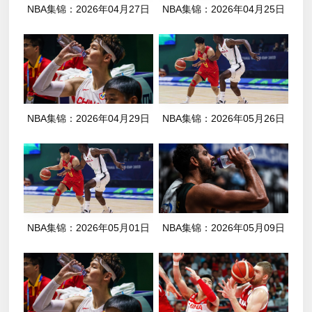
NBA集锦：2026年04月27日
NBA集锦：2026年04月25日
波特兰开拓者VS圣安东尼奥马
费城76人VS波士顿凯尔特人
刺全场比赛视频集锦
全场比赛视频集锦
NBA集锦：2026年04月29日
NBA集锦：2026年05月26日
圣安东尼奥马刺VS波特兰开拓
骑士VS尼克斯全场比赛视频集
者全场比赛视频集锦
锦
NBA集锦：2026年05月01日
NBA集锦：2026年05月09日
费城76人VS波士顿凯尔特人
明尼苏达森林狼VS圣安东尼奥
全场比赛视频集锦
马刺全场比赛视频集锦