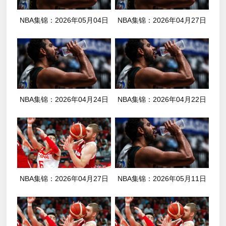
NBA集锦：2026年05月04日
NBA集锦：2026年04月27日
底特律活塞VS奥兰多魔术全场
休斯顿火箭VS洛杉矶湖人全场
比赛视频集锦
比赛视频集锦
NBA集锦：2026年04月24日
NBA集锦：2026年04月22日
多伦多猛龙VS克利夫兰骑士全
圣安东尼奥马刺VS波特兰开拓
场比赛视频集锦
者全场比赛视频集锦
NBA集锦：2026年04月27日
NBA集锦：2026年05月11日
多伦多猛龙VS克利夫兰骑士全
费城76人VS纽约尼克斯全场
场比赛视频集锦
比赛视频集锦