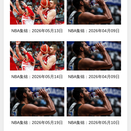
场比赛视频集锦
林狼全场比赛视频集锦
NBA集锦：2026年05月13日
NBA集锦：2026年04月09日
马刺VS森林狼全场比赛视频集
克利夫兰骑士VS亚特兰大老鹰
锦
全场比赛视频集锦
NBA集锦：2026年05月14日
NBA集锦：2026年04月09日
活塞VS骑士全场比赛视频集锦
菲尼克斯太阳VS达拉斯独行侠
全场比赛视频集锦
NBA集锦：2026年05月19日
NBA集锦：2026年05月10日